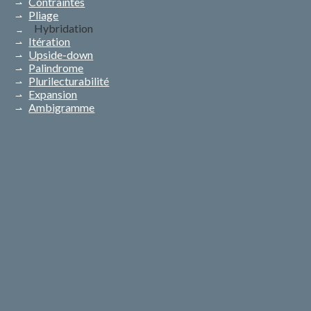
Contraintes
Pliage
Hybridation
Itération
Upside-down
Palindrome
Plurilecturabilité
Expansion
Ambigramme